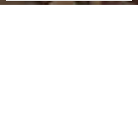
Дом идеально подходит для малоэтажной застройки. Может
состоять из двух, трех и четырех подъездов, включает одно-
и двухкомнатные квартиры, подходящие под большую часть
социальных программ.
Основным преимуществом данного дома является
отсутствие необходимости прохождения госэкспертизы
проектной документации и неподведомственность ГАСНу.
Это делает возможным в случае наличия всех исходных
данных под повторную привязку уже в течение 14 дней выйти
на стройплощадку. Применение фасада в виде штукатурки
по утеплителю позволяет в кратчайшие сроки адаптировать
дом под любые климатические условия и архитектурный
ансамбль рядом расположенных зданий.
Применение в конструкции сборно-монолитного каркаса
дает возможность беспрепятственно выполнять любую
перепланировку квартир под желания заказчиков или
жильцов, при этом снять с пятна застройки на 15% больше
продаваемых площадей по сравнению с аналогичным
кирпичным зданием.