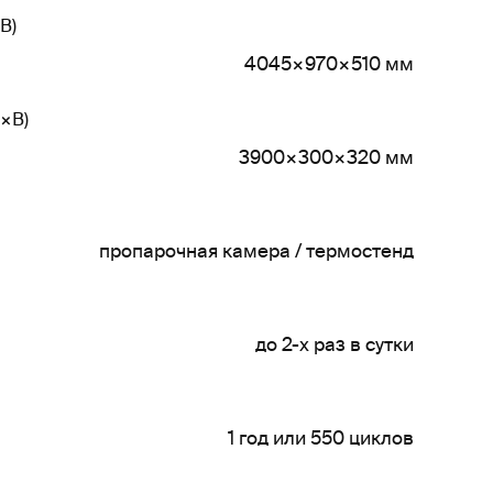
В)
4045×970×510 мм
×В)
3900×300×320 мм
пропарочная камера / термостенд
до 2-х раз в сутки
1 год или 550 циклов