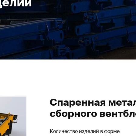
делий
Спаренная мета
сборного вентбло
Количество изделий в форме