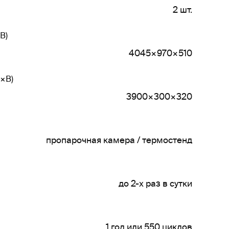
2 шт.
В)
4045×970×510
×В)
3900×300×320
пропарочная камера / термостенд
до 2-х раз в сутки
1 год или 550 циклов