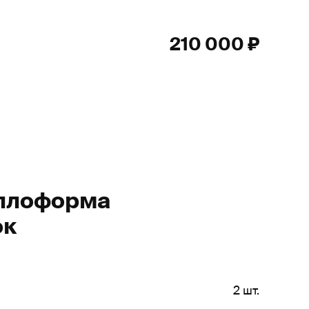
210 000 ₽
ллоформа
ок
2 шт.