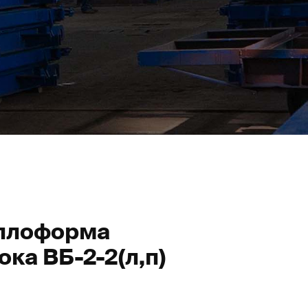
ллоформа
ка ВБ-2-2(л,п)