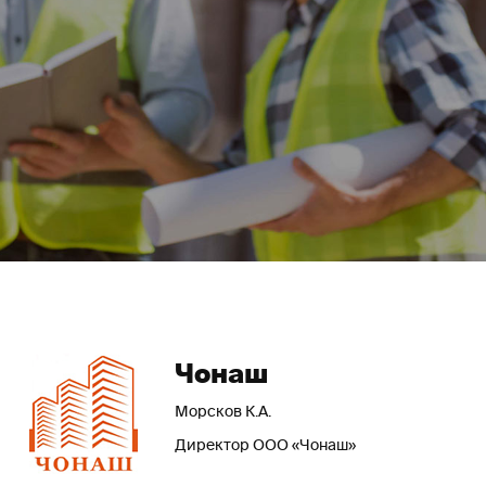
Чонаш
Морсков К.А.
Директор ООО «Чонаш»