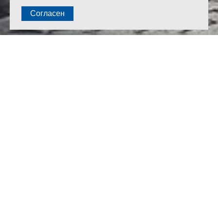
Проект многоэтажного открытого паркинга имеет ряд
интересных решений, которые позволяют рассматривать
данный объект не просто как обременение, а как один
из элементов необходимой инфраструктуры
развивающегося квартала.
Первый этаж паркинга предназначен под размещение
ритейла и 4-х боксов по обслуживанию автотранспорта.
За счёт применения сборно-монолитного каркаса удалось
запроектировать большие пролеты несущих конструкций,
позволившие рационально разместить машино-места, при
этом данное решение не привело к удорожанию здания
в целом. Предлагаемое нами решение с первого раза прошло
слушания в Архсовете Московской области, а проект был
опубликован на
сайте Мособлархитектуры
.
Несущая система — сборно-монолитный каркас.