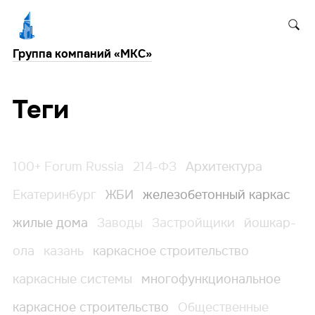
Группа компаний «МКС»
Теги
100+ Forum Russia
214-ФЗ
Архитектура
Екатеринбург
ЖБИ
железобетонный каркас
жилые дома
Заводы
Застройщики
йошкар-
ола
казань
каркасное строительство
каркасные системы
многофункциональное
каркасное строительство
Общественные