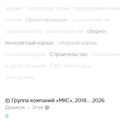
здания
Подпорная стена
преднапряжённый
ригель
Проектирование
разрешение на
строительство
реконструкция
сборно-
монолитный каркас
сборный каркас
стальной каркас
Строительство
Требования
к застройщикам
ТЭП
Чебоксары
Экспертиза
©
Группа компаний «МКС»
, 2018
...
2026
Движок —
Эгея